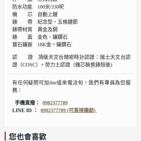
防水功能 100米/330呎
機 芯 自動上鏈
錶 帶 紀念型，五格鏈節
錶帶材質 黃金及鋼
錶 面 金色、鑲鑽石
寶石鑲嵌 18K金，鑲鑽石
認 證 頂級天文台精密時計認證：瑞士天文台認
證（COSC）+ 勞力士認證（機芯裝進錶殼後)
有任何疑問可加line或來電洽旬，我們有專員為您服
務：
手機直撥：
0982377789
LINE ID ：
0982377789 (可直接連結)
您也會喜歡