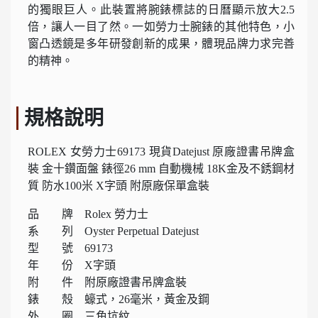
的獨眼巨人。此裝置將腕錶標誌的日曆顯示放大2.5
倍，讓人一目了然。一如勞力士腕錶的其他特色，小
窗凸透鏡是多年研發創新的成果，體現品牌力求完善
的精神。
規格說明
ROLEX 女勞力士69173 現貨Datejust 原廠證書吊牌盒
裝 金十鑽面盤 錶徑26 mm 自動機械 18K金及不銹鋼材
質 防水100米 X字頭 附原廠保單盒裝
品 牌 Rolex 勞力士
系 列 Oyster Perpetual Datejust
型 號 69173
年 份 X字頭
附 件 附原廠證書吊牌盒裝
錶 殼 蠔式，26毫米，黃金及鋼
外 圈 三角坑紋