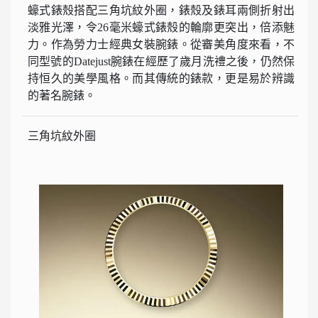
蠔式錶殼搭配三角坑紋外圈，錶殼及錶耳兩側折射出
淡雅光澤，令26毫米蠔式錶殼的輪廓更突出，倍添魅
力。作為勞力士經典女裝腕錶。從審美角度來看，不
同型號的Datejust腕錶在經歷了歲月洗禮之後，仍然保
持恒久的美學風格。而其傳統的錶款，更是易於辨識
的著名腕錶。
三角坑紋外圈