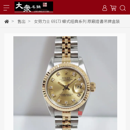
售出
女勞力士 69173 蠔式經典系列 原廠證書吊牌盒裝