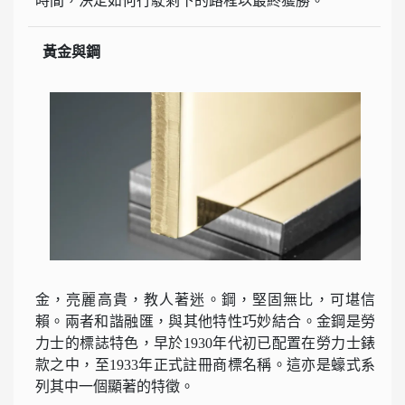
時間，決定如何行駛剩下的路程以最終獲勝。
黃金與鋼
金，亮麗高貴，教人著迷。鋼，堅固無比，可堪信
賴。兩者和諧融匯，與其他特性巧妙結合。金鋼是勞
力士的標誌特色，早於1930年代初已配置在勞力士錶
款之中，至1933年正式註冊商標名稱。這亦是蠔式系
列其中一個顯著的特徵。