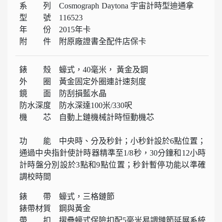
系 列 Cosmograph Daytona 宇宙計時型迪通拿
型 號 116523
年 份 2015年卡
附 件 附原廠證書全配件店保卡
錶 殼 蠔式，40毫米， 黃金及鋼
外 圈 黃金固定外圈連計速刻度
鏡 面 防刮損藍水晶
防水深度 防水深達100米/330呎
機 芯 自動上鏈機械計時恒動機芯
功 能 中央時、分及秒針；小秒針設於6點位置；
通過中央指針使計時器精準至1/8秒，30分鐘和12小時
計時盤分別設於3點和9點位置；秒針暫停功能以準確
調校時間
錶 帶 蠔式，三格鏈節
錶帶材質 鋼與黃金
帶 扣 摺疊蠔式保險扣配5毫米易調鏈節延展系統