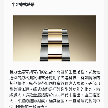
半金蠔式錶帶
勞力士錶帶與帶扣的設計、開發和生產過程，以及需
通過的嚴格測試均充分應用了先進科技。有如腕錶的
其他組件，錶帶與帶扣同樣會經過專人檢視，確保出
品美觀無瑕。蠔式錶帶是巧妙造型與功能的化身，精
緻迷人。這款金屬錶帶於1930年代末推出，由三格寬
大、平整的鏈節組成，極其堅固，一直是蠔式系列中
使用最廣的一款錶帶。