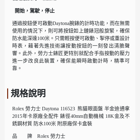
開始，駕駛，停止
通過按鈕便可啟動Daytona腕錶的計時功能，而在無需
使用的情況下，則可將按鈕如上鏈錶冠般旋緊，確保
防水能深達100米。只需輕按便可啟動、掣停或重設計
時表，藉著先進技術讓按動按鈕的一刻發出清脆聲
響。此外，勞力士錶匠更特別就配合手指按動的壓力
進一步改良此裝置，確保能瞬時啟動計時，精準可
靠。
規格說明
Rolex 勞力士 Daytona 116523 熊貓眼面盤 半金迪通拿
2015年卡原廠全配件 錶徑40mm自動機械 18K金及不
銹鋼材質 防水100米 附原廠保卡盒裝
品 牌 Rolex 勞力士