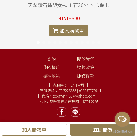
天然鑽石造型女戒 主石36分 附店保卡
NT$19800
加入購物車
查詢
關於我們
我的帳戶
退款政策
隱私政策
服務條款
客服時間：
24H皆可
客服專線：
07-7223355 | 0982377789
信箱：
tcpawn7788@yahoo.com
地址：苓雅區高雄市建國一路74-22號
加入購物車
立即購買
Copyright ©
大眾名錶、鑽石線上購
LINE:
0982377789
.