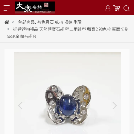
,
全部商品
有色寶石 戒指 項鍊 手環
送禮禮物禮品 天然藍寶石戒 墜二用造型 藍寶2.98克拉 蛋面切割
585K金鑽石戒台