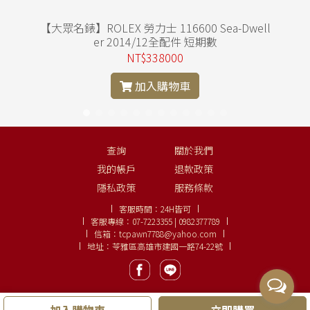
t
【大眾名錶】ROLEX 勞力士 116600 Sea-Dwell
er 2014/12全配件 短期數
NT$338000
加入購物車
查詢
關於我們
我的帳戶
退款政策
隱私政策
服務條款
客服時間：
24H皆可
客服專線：
07-7223355 | 0982377789
信箱：
tcpawn7788@yahoo.com
地址：苓雅區高雄市建國一路74-22號