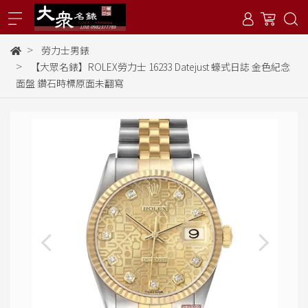
勞力士男錶
【大眾名錶】ROLEX勞力士 16233 Datejust 蠔式日誌 金色紀念
面盤 鑽石時標原面未翻寫