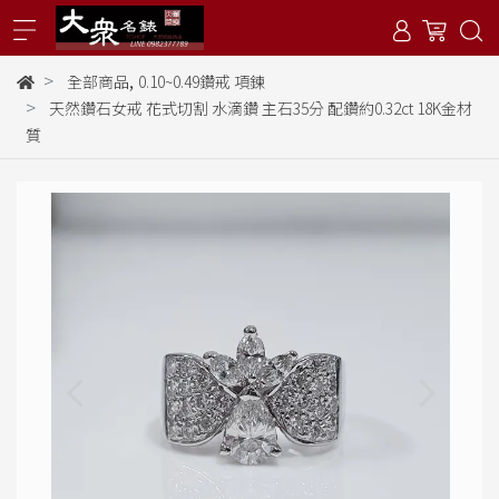
,
全部商品
0.10~0.49鑽戒 項鍊
天然鑽石女戒 花式切割 水滴鑽 主石35分 配鑽約0.32ct 18K金材
質