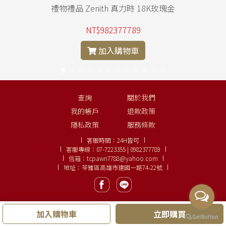
禮物禮品 Zenith 真力時 18K玫瑰金
NT$982377789
加入購物車
查詢
關於我們
我的帳戶
退款政策
隱私政策
服務條款
客服時間：
24H皆可
客服專線：
07-7223355 | 0982377789
信箱：
tcpawn7788@yahoo.com
地址：苓雅區高雄市建國一路74-22號
加入購物車
立即購買
Copyright ©
大眾名錶、鑽石線上購
LINE:
0982377789
.