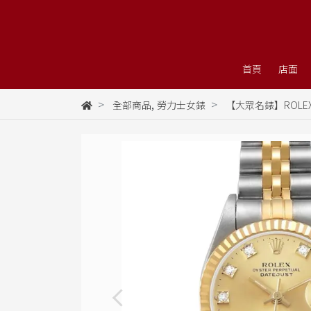
首頁
店面
,
全部商品
勞力士女錶
【大眾名錶】ROLEX 