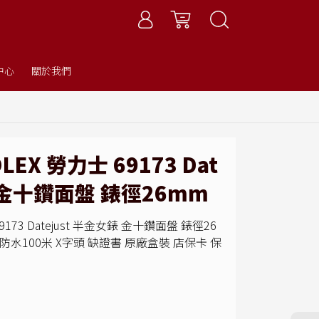
中心
關於我們
X 勞力士 69173 Dat
錶 金十鑽面盤 錶徑26mm
173 Datejust 半金女錶 金十鑽面盤 錶徑26
防水100米 X字頭 缺證書 原廠盒裝 店保卡 保