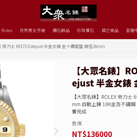
Rolex
世界男女手錶
鑽石飾品
珍珠寶石
其它商品
客服
勞力士 69173 Datejust 半金女錶 金十鑽面盤 錶徑26mm
【大眾名錶】ROLE
ejust 半金女
【大眾名錶】ROLEX 勞力士 69
mm 自動上鍊 18K金及不鏽鋼 
養完成
售價
NT$136000