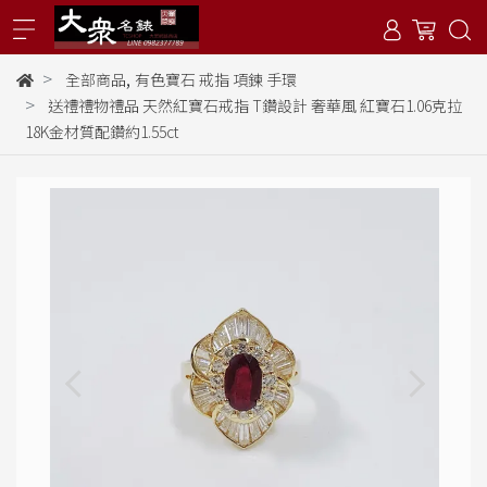
,
全部商品
有色寶石 戒指 項鍊 手環
送禮禮物禮品 天然紅寶石戒指 T鑽設計 奢華風 紅寶石1.06克拉
18K金材質配鑽約1.55ct