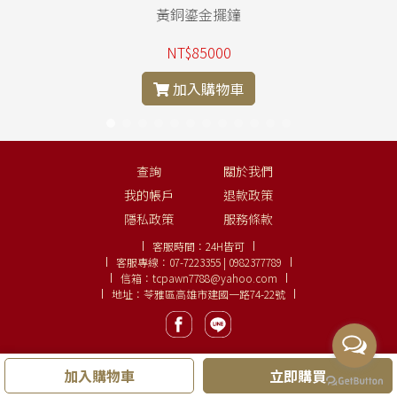
黃銅鎏金擺鐘
NT$85000
加入購物車
查詢
關於我們
我的帳戶
退款政策
隱私政策
服務條款
客服時間：
24H皆可
客服專線：
07-7223355 | 0982377789
信箱：
tcpawn7788@yahoo.com
地址：苓雅區高雄市建國一路74-22號
加入購物車
立即購買
Copyright ©
大眾名錶、鑽石線上購
LINE:
0982377789
.