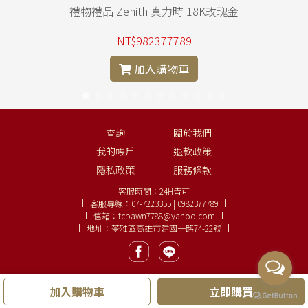
禮物禮品 Zenith 真力時 18K玫瑰金
NT$982377789
加入購物車
查詢
關於我們
我的帳戶
退款政策
隱私政策
服務條款
客服時間：
24H皆可
客服專線：
07-7223355 | 0982377789
信箱：
tcpawn7788@yahoo.com
地址：苓雅區高雄市建國一路74-22號
加入購物車
立即購買
Copyright ©
大眾名錶、鑽石線上購
LINE:
0982377789
.