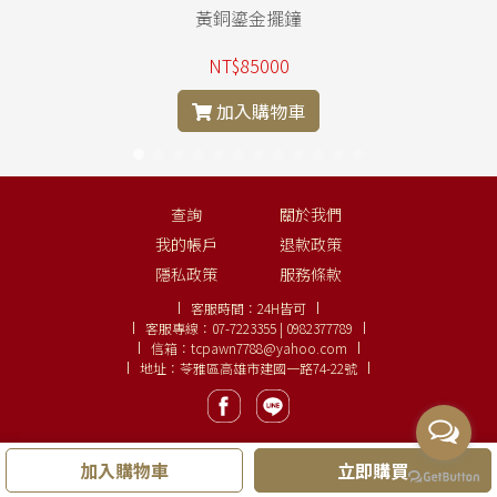
黃銅鎏金擺鐘
NT$85000
加入購物車
查詢
關於我們
我的帳戶
退款政策
隱私政策
服務條款
客服時間：
24H皆可
客服專線：
07-7223355 | 0982377789
信箱：
tcpawn7788@yahoo.com
地址：苓雅區高雄市建國一路74-22號
加入購物車
立即購買
Copyright ©
大眾名錶、鑽石線上購
LINE:
0982377789
.