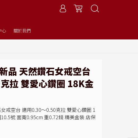
中心
關於我們
全新品 天然鑽石女戒空台
50克拉 雙愛心鑽圈 18K金
戒空台 適用0.30～0.50克拉 雙愛心鑽圈 1
10.5號 面寬0.95cm 重0.72錢 精美盒裝 店保