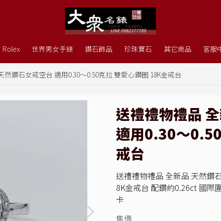
Rolex
世界男女手錶
鑽石飾品
珍珠寶石
其它商品
客服
然鑽石女戒空台 適用0.30～0.50克拉 雙愛心鑽圈 18K金戒台
送禮禮物禮品 
適用0.30～0.
戒台
送禮禮物禮品 全新品 天然鑽石女
8K金戒台 配鑽約0.26ct 國際圍
卡
售價