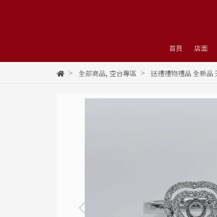
首頁
店面
,
全部商品
空台專區
送禮禮物禮品 全新品 天