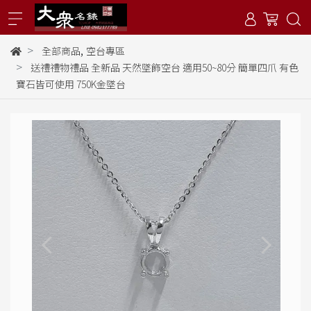
,
全部商品
空台專區
送禮禮物禮品 全新品 天然墜飾空台 適用50~80分 簡單四爪 有色
寶石皆可使用 750K金墜台