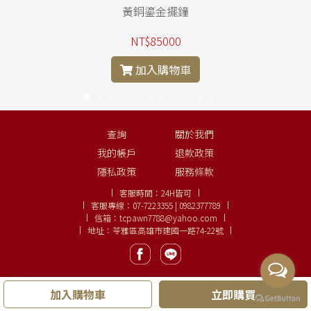
.
黃銅鎏金擺鐘
NT$85000
加入購物車
查詢
關於我們
我的帳戶
退款政策
隱私政策
服務條款
客服時間：
24H皆可
客服專線：
07-7223355 | 0982377789
信箱：
tcpawn7788@yahoo.com
地址：苓雅區高雄市建國一路74-22號
加入購物車
立即購買
Copyright ©
大眾名錶、鑽石線上購
LINE:
0982377789
.