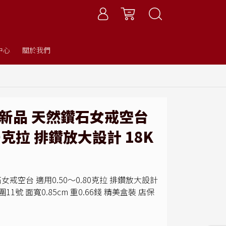
中心
關於我們
全新品 天然鑽石女戒空台
80克拉 排鑽放大設計 18K
戒空台 適用0.50～0.80克拉 排鑽放大設計
圍11號 面寬0.85cm 重0.66錢 精美盒裝 店保