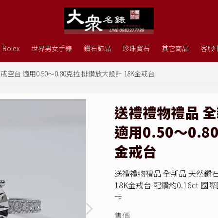
Rolex
世界男女手錶
鑽石飾品
珍珠寶石
其它商品
客服
台 適用0.50～0.80克拉 排鑽放大設計 18K金戒台
送禮禮物禮品 
適用0.50～0.
金戒台
送禮禮物禮品 全新品 天然鑽石女
18K金戒台 配鑽約0.16ct 國際
卡
售價