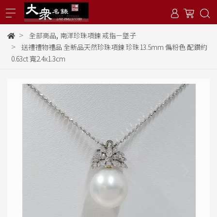
,
全部商品
南洋珍珠項鍊 戒指－墜子
送禮禮物禮品 全新品天然珍珠項鍊 珍珠13.5mm 偏粉色 配鑽約
0.63ct 寬2.4x1.3cm