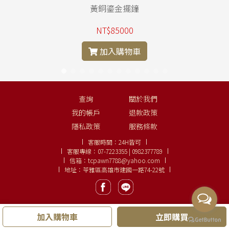
黃銅鎏金擺鐘
NT$85000
加入購物車
查詢
關於我們
我的帳戶
退款政策
隱私政策
服務條款
客服時間：
24H皆可
客服專線：
07-7223355 | 0982377789
信箱：
tcpawn7788@yahoo.com
地址：苓雅區高雄市建國一路74-22號
加入購物車
立即購買
Copyright ©
大眾名錶、鑽石線上購
LINE:
0982377789
.