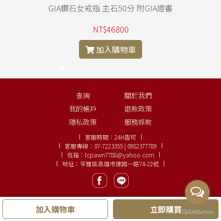
GIA鑽石女戒指 主石50分 附GIA證書
NT$46800
加入購物車
查詢
關於我們
我的帳戶
退款政策
隱私政策
服務條款
客服時間：
24H皆可
客服專線：
07-7223355 | 0982377789
信箱：
tcpawn7788@yahoo.com
地址：苓雅區高雄市建國一路74-22號
加入購物車
立即購買
Copyright ©
大眾名錶、鑽石線上購
LINE:
0982377789
.