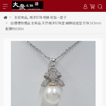
,
全部商品
南洋珍珠項鍊 戒指－墜子
送禮禮物禮品 全新品 天然南洋珍珠墜 蝴蝶結造型 珍珠14.5mm
配鑽約0.60ct