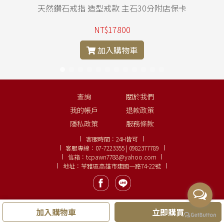
天然鑽石戒指 造型戒款 主石30分附店保卡
NT$17800
加入購物車
查詢
關於我們
我的帳戶
退款政策
隱私政策
服務條款
客服時間：
24H皆可
客服專線：
07-7223355 | 0982377789
信箱：
tcpawn7788@yahoo.com
地址：苓雅區高雄市建國一路74-22號
加入購物車
立即購買
Copyright ©
大眾名錶、鑽石線上購
LINE:
0982377789
.