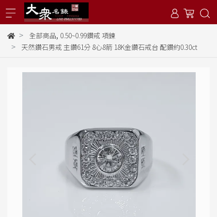
,
全部商品
0.50~0.99鑽戒 項鍊
天然鑽石男戒 主鑽61分 8心8箭 18K金鑽石戒台 配鑽約0.30ct