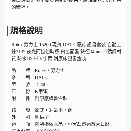
窗凸透鏡是多年研發創新的成果，體現品牌力求完善
的精神。
規格說明
Rolex 勞力士 15200 現貨 DATE 蠔式 證書盒裝 自動上
鍊3135 夜光阿拉伯時標 白色面盤 錶徑34mm 不銹鋼材
質 防水100米 K字頭 附原廠證書盒裝
品 牌 Rolex，勞力士
系 列 DATE
型 號 15200
年 份 K字頭
附 件 附原廠證書盒裝
錶 殼 蠔式，34毫米，鋼
外 圈 圓拱型
鏡 面 防刮損藍水晶，小窗凸透鏡放大日曆