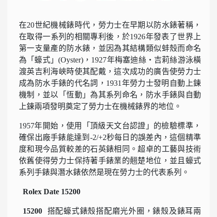
在20世紀機械錶時代，勞力士在早期以防水錶著稱，
在取得一系列的相關專利後，於1926年發表了世界上
第一支量產的防水錶，並因為其結構類似蚌殼而命名
為「蠔式」(Oyster)，1927年梅塞迪絲・吉莉絲游泳橫
渡英吉利海峽時使其配戴，這次成功的廣告使勞力士
成為防水手錶的代名詞，1931年勞力士發明自動上鍊
機制，並以「恆動」為其系列命名，防水手錶與自動
上鍊兩項發明奠定了勞力士在機械錶界的地位。
1957年開始，使用「頂級天文台認證」的檢驗標準，
確保出廠手錶能達到-2/+2秒每日的誤差內，這個精準
度和現今品質較差的石英錶相同。超卓的工藝與技術
依舊使得勞力士保持著手錶業的翹楚地位，並且蠔式
系列手錶與潛水錶依然是現在勞力士的代表系列。
Rolex Date 15200
15200
搭配蠔式錶殼搭配磨光外圈，錶殼及錶耳兩