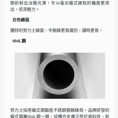
側折射出淡雅光澤，令34毫米蠔式錶殼的輪廓更突
出，倍添魅力。
白色錶面
獨特的勞力士錶面，令腕錶更易識別，讀時更易。
904L鋼
勞力士採用蠔式鋼鍛造不銹鋼腕錶錶殼。品牌研發的
蠔式鋼屬904L鋼一類，這種合金廣泛用於高科技、航