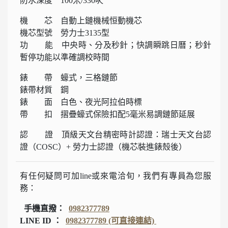
防水深度 100米/330呎
機 芯 自動上鏈機械恒動機芯
機芯型號 勞力士3135型
功 能 中央時、分及秒針；快調瞬跳日曆；秒針
暫停功能以準確調校時間
錶 帶 蠔式，三格鏈節
錶帶材質 鋼
錶 面 白色、夜光阿拉伯時標
帶 扣 摺疊蠔式保險扣配5毫米易調鏈節延展
認 證 頂級天文台精密時計認證：瑞士天文台認
證（COSC）+ 勞力士認證（機芯裝進錶殼後）
有任何疑問可加line或來電洽旬，我們有專員為您服
務：
手機直撥：
0982377789
LINE ID ：
0982377789 (可直接連結)