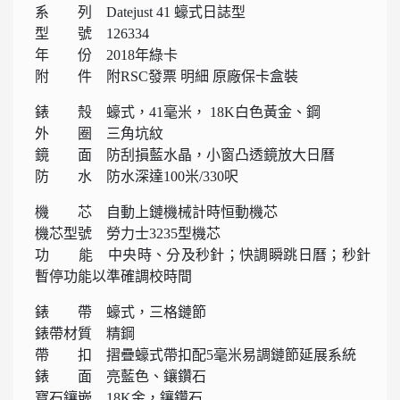
系 列 Datejust 41 蠔式日誌型
型 號 126334
年 份 2018年綠卡
附 件 附RSC發票 明細 原廠保卡盒裝
錶 殼 蠔式，41毫米， 18K白色黃金、鋼
外 圈 三角坑紋
鏡 面 防刮損藍水晶，小窗凸透鏡放大日曆
防 水 防水深達100米/330呎
機 芯 自動上鏈機械計時恒動機芯
機芯型號 勞力士3235型機芯
功 能 中央時、分及秒針；快調瞬跳日曆；秒針
暫停功能以準確調校時間
錶 帶 蠔式，三格鏈節
錶帶材質 精鋼
帶 扣 摺疊蠔式帶扣配5毫米易調鏈節延展系統
錶 面 亮藍色、鑲鑽石
寶石鑲嵌 18K金，鑲鑽石