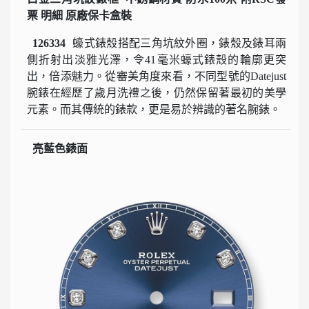
票 明細 原廠保卡盒裝
126334
蠔式錶殼搭配三角坑紋外圈，錶殼及錶耳兩
側折射出淡雅光澤，令41毫米蠔式錶殼的輪廓更突
出，倍添魅力。從審美角度來看，不同型號的Datejust
腕錶在經歷了歲月洗禮之後，仍然保留著最初的美學
元素。而其傳統的錶款，更是易於辨識的著名腕錶。
亮藍色錶面