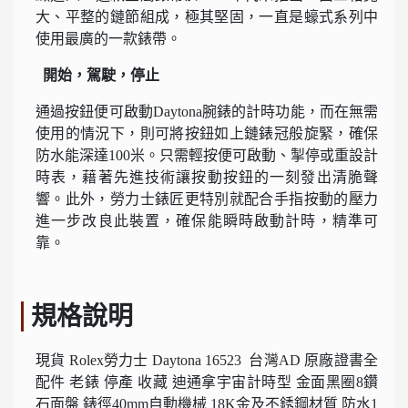
大、平整的鏈節組成，極其堅固，一直是蠔式系列中
使用最廣的一款錶帶。
開始，駕駛，停止
通過按鈕便可啟動Daytona腕錶的計時功能，而在無需
使用的情況下，則可將按鈕如上鏈錶冠般旋緊，確保
防水能深達100米。只需輕按便可啟動、掣停或重設計
時表，藉著先進技術讓按動按鈕的一刻發出清脆聲
響。此外，勞力士錶匠更特別就配合手指按動的壓力
進一步改良此裝置，確保能瞬時啟動計時，精準可
靠。
規格說明
現貨 Rolex勞力士 Daytona 16523 台灣AD 原廠證書全
配件 老錶 停產 收藏 迪通拿宇宙計時型 金面黑圈8鑽
石面盤 錶徑40mm自動機械 18K金及不銹鋼材質 防水1