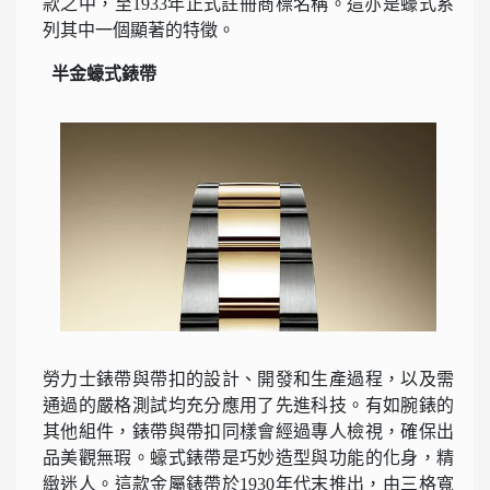
款之中，至1933年正式註冊商標名稱。這亦是蠔式系
列其中一個顯著的特徵。
半金蠔式錶帶
勞力士錶帶與帶扣的設計、開發和生產過程，以及需
通過的嚴格測試均充分應用了先進科技。有如腕錶的
其他組件，錶帶與帶扣同樣會經過專人檢視，確保出
品美觀無瑕。蠔式錶帶是巧妙造型與功能的化身，精
緻迷人。這款金屬錶帶於1930年代末推出，由三格寬