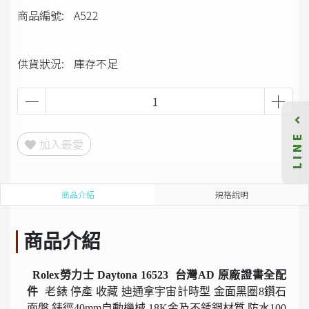
商品編號:
A522
供貨狀況:
庫存不足
LINE
加入最愛
商品介紹
規格說明
商品介紹
Rolex勞力士 Daytona 16523 台灣AD 原廠證書全配
件
老錶 停產 收藏 迪通拿宇宙計時型 金面黑圈8鑽石
面盤 錶徑40mm自動機械 18K金及不銹鋼材質 防水100