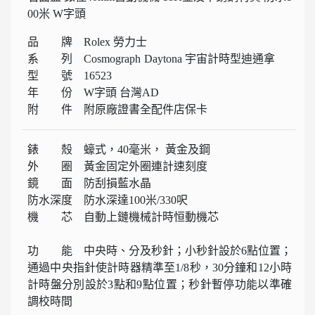
00米 W字頭
品 牌 Rolex 勞力士
系 列 Cosmograph Daytona 宇宙計時型迪通拿
型 號 16523
年 份 W字頭 台灣AD
附 件 附原廠證書全配件店保卡
錶 殼 蠔式，40毫米， 黃金及鋼
外 圈 黃金固定外圈連計速刻度
鏡 面 防刮損藍水晶
防水深度 防水深達100米/330呎
機 芯 自動上鏈機械計時恒動機芯
功 能 中央時、分及秒針；小秒針設於6點位置；
通過中央指針使計時器精準至1/8秒，30分鐘和12小時
計時盤分別設於3點和9點位置；秒針暫停功能以準確
調校時間