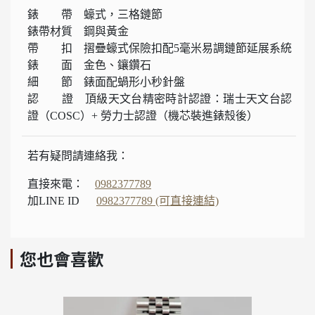
錶 帶 蠔式，三格鏈節
錶帶材質 鋼與黃金
帶 扣 摺疊蠔式保險扣配5毫米易調鏈節延展系統
錶 面 金色、鑲鑽石
細 節 錶面配蝸形小秒針盤
認 證 頂級天文台精密時計認證：瑞士天文台認
證（COSC）+ 勞力士認證（機芯裝進錶殼後）
若有疑問請連絡我：
直接來電：
0982377789
加LINE ID
0982377789 (可直接連結)
您也會喜歡