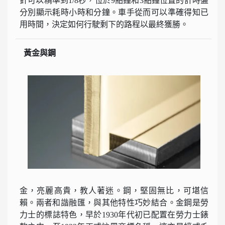
針可以精準到1/8秒，位於9點鐘和3點鐘位置的計時盤
分別顯示耗時小時和分鐘。車手從而可以準確得知已
用時間，決定如何行駛剩下的路程以最終獲勝。
黃金與鋼
金，亮麗高貴，教人著迷。鋼，堅固無比，可堪信
賴。兩者和諧融匯，與其他特性巧妙結合。金鋼是勞
力士的標誌特色，早於1930年代初已配置在勞力士錶