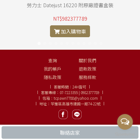
勞力士 Datejust 16220 附原廠證書盒裝
NT$982377789
加入購物車
查詢
關於我們
我的帳戶
退款政策
隱私政策
服務條款
客服時間：
24H皆可
客服專線：
07-7223355 | 0982377789
信箱：
tcpawn7788@yahoo.com
地址：苓雅區高雄市建國一路74-22號
聯絡店家
Copyright ©
大眾名錶、鑽石線上購
LINE:
0982377789
.