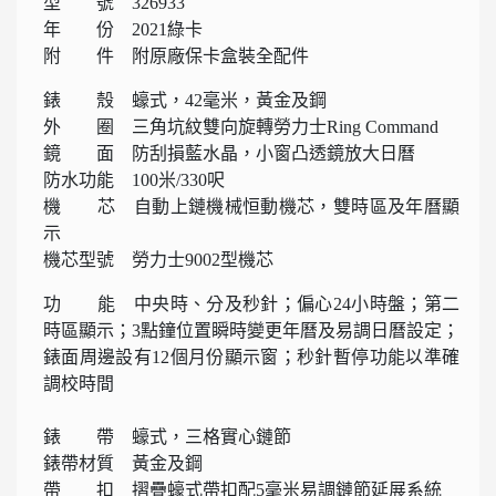
型 號 326933
年 份 2021綠卡
附 件 附原廠保卡盒裝全配件
錶 殼 蠔式，42毫米，黃金及鋼
外 圈 三角坑紋雙向旋轉勞力士Ring Command
鏡 面 防刮損藍水晶，小窗凸透鏡放大日曆
防水功能 100米/330呎
機 芯 自動上鏈機械恒動機芯，雙時區及年曆顯
示
機芯型號 勞力士9002型機芯
功 能 中央時、分及秒針；偏心24小時盤；第二
時區顯示；3點鐘位置瞬時變更年曆及易調日曆設定；
錶面周邊設有12個月份顯示窗；秒針暫停功能以準確
調校時間
錶 帶 蠔式，三格實心鏈節
錶帶材質 黃金及鋼
帶 扣 摺疊蠔式帶扣配5毫米易調鏈節延展系統