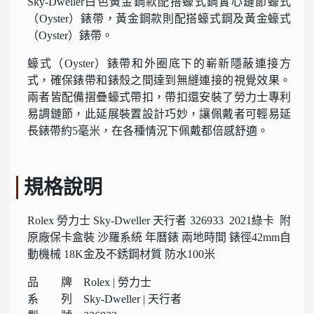
Sky-Dweller白色黃金鋼款配搭蠔式鋼實心鏈節蠔式
（Oyster）錶帶，黃金鋼款則配搭蠔式鋼及黃金蠔式
（Oyster）錶帶。
蠔式（Oyster）錶帶和外圈底下的嶄新隱蔽連接方
式，確保錶帶和錶殼之間達到無縫連接的視覺效果。
兩者皆配備摺疊蠔式帶扣，帶扣還安裝了勞力士專利
易調鏈節，此延展裝置設計巧妙，讓佩戴者可輕易延
長錶帶約5毫米，在各種情況下佩戴都倍感舒適。
規格說明
Rolex 勞力士 Sky-Dweller 天行者 326933 2021綠卡 附
原廠保卡盒裝 沙羅系統 年曆錶 兩地時間 錶徑42mm自
動機械 18K金及不銹鋼材質 防水100米
品 牌 Rolex | 勞力士
系 列 Sky-Dweller | 天行者