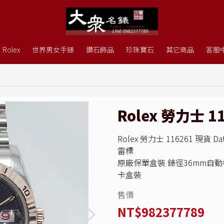
Rolex
世界男女手錶
鑽石飾品
珍珠寶石
其它商品
客服
Rolex 勞力士 1
Rolex 勞力士 116261 現貨
雷標
原廠保單盒裝 錶徑36mm自動
卡盒裝
售價
NT$982377789