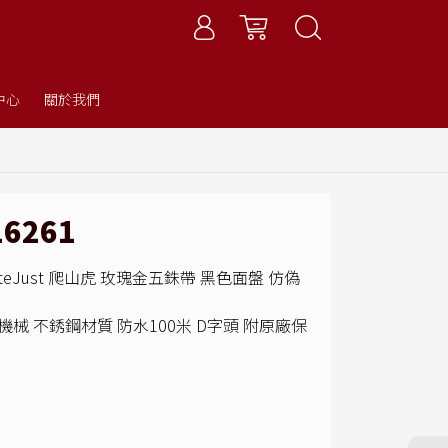
中心
關於我們
16261
 DateJust 爬山虎 玫瑰金五銖帶 黑色面盤 仿偽
機械 不銹鋼材質 防水100米 D字頭 附原廠保