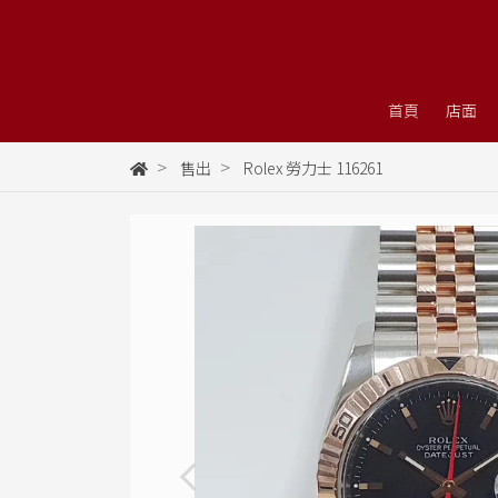
首頁
店面
售出
Rolex 勞力士 116261