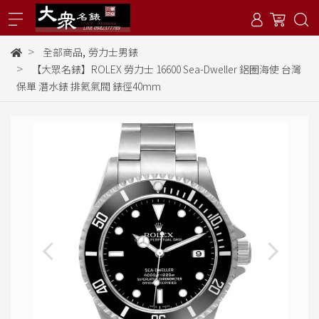
,
全部商品
勞力士男錶
【大眾名錶】ROLEX 勞力士 16600 Sea-Dweller 鋁圈海使 台灣
保單 潛水錶 排氦氣閥 錶徑40mm