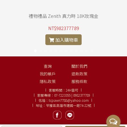
台
禮物禮品 Zenith 真力時 18K玫瑰金
NT$982377789
加入購物車
查詢
關於我們
我的帳戶
退款政策
隱私政策
服務條款
客服時間：
24H皆可
客服專線：
07-7223355 | 0982377789
信箱：
tcpawn7788@yahoo.com
地址：苓雅區高雄市建國一路74-22號