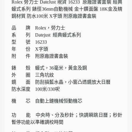
Rolex 勞力士 DateJust 現貨 16233 原廠證書盒裝 經典
蠔式系列 錶徑36mm自動機械 金十鑽面盤 18K金及精
鋼材質 防水100米 X字頭 附原廠證書盒裝
品 牌 Rolex，勞力士
系 列 Datejust 經典蠔式系列
型 號 16233
年 份 X字頭
附 件 附原廠證書盒裝
錶 殼 蠔式，36毫米，黃金及鋼
外 圈 三角坑紋
鏡 面 防刮損藍水晶，小窗凸透鏡放大日曆
防水深度 100米/330呎
機 芯 自動上鏈機械恒動機芯
功 能 中央時、分及秒針；快調瞬跳日曆；秒針
暫停功能以準確調校時間