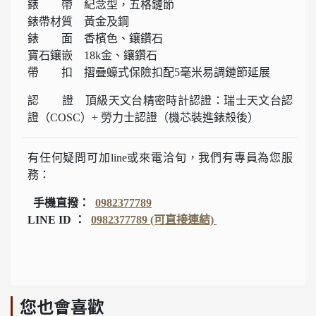
錶 帶 紀念型，五格鏈節
錶帶材質 黃金及鋼
錶 面 香檳色、鑲鑽石
寶石鑲嵌 18k金、鑲鑽石
帶 扣 摺疊蠔式保險扣配5毫米易調鏈節延展
認 證 頂級天文台精密時計認證：瑞士天文台認
證（COSC）+ 勞力士認證（機芯裝進錶殼後）
有任何疑問可加line或來電洽旬，我們有專員為您服
務：
手機直撥：
0982377789
LINE ID ：
0982377789 (可直接連結)
您也會喜歡