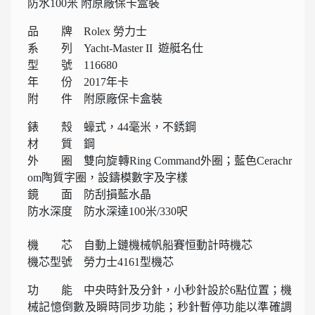
防水100米 附原廠保卡盒裝
品 牌 Rolex 勞力士
系 列 Yacht-Master II 遊艇名仕
型 號 116680
年 份 2017年卡
附 件 附原廠保卡盒裝
錶 殼 蠔式，44毫米，不銹鋼
材 質 鋼
外 圈 雙向旋轉Ring Command外圈；藍色Cerachr
om陶質字圈，設鑄模數字及字樣
鏡 面 防刮損藍水晶
防水深度 防水深達100米/330呎
機 芯 自動上鏈機械帆船賽恒動計時機芯
機芯型號 勞力士4161型機芯
功 能 中央時針及分針，小秒針設於6點位置；機
械記憶倒數及瞬時同步功能；秒針暫停功能以準確調