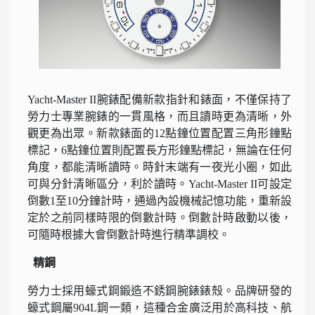
Yacht-Master II腕錶配備新款指針和錶面，不僅保持了
勞力士專業腕錶的一貫風格，而且讀時更為清晰，外
觀更為出眾。新款錶面的12點鐘位置配置三角形鐘點
標記，6點鐘位置則配置長方形鐘點標記，無論在任何
角度，都能清晰讀時。時針末端有一夜光小圈，如此
可與分針清晰區分，利於讀時。Yacht-Master II可設定
倒數1至10分鐘計時，通過內設機械記憶功能，重新設
定於之前同樣時限的倒數計時。倒數計時啟動以後，
可隨時根據大會倒數計時進行精準調校。
精鋼
勞力士採用蠔式鋼鍛造不銹鋼腕錶錶殼。品牌研發的
蠔式鋼屬904L鋼一類，這種合金廣泛用於高科技、航