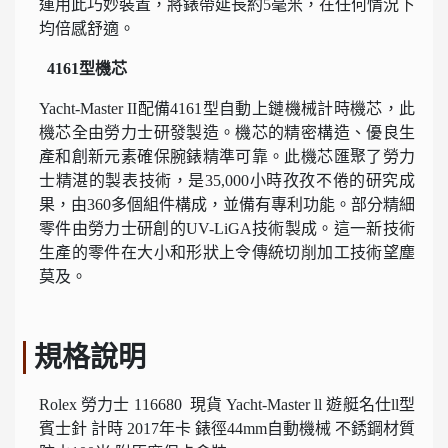
運用此巧妙裝置，將錶帶延長約5毫米，在任何情況下
均倍感舒適。
4161型機芯
Yacht-Master II配備4161型自動上鏈機械計時機芯，此
機芯全由勞力士研發製造。機芯的精密構造、優良生
產和創新元素確保腕錶精準可靠。此機芯匯聚了勞力
士精湛的製表技術，是35,000小時孜孜不倦的研究成
果，由360多個組件構成，並備有專利功能。部分精細
零件由勞力士研創的UV-LiGA技術製成。這一新技術
生產的零件在大小和形狀上令傳統切削加工技術望塵
莫及。
規格說明
Rolex 勞力士 116680 現貨 Yacht-Master ll 遊艇名仕ll型
賓士針 計時 2017年卡 錶徑44mm自動機械 不銹鋼材質