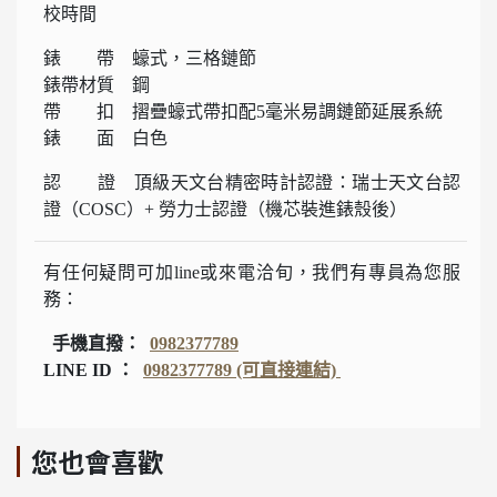
校時間
錶 帶 蠔式，三格鏈節
錶帶材質 鋼
帶 扣 摺疊蠔式帶扣配5毫米易調鏈節延展系統
錶 面 白色
認 證 頂級天文台精密時計認證：瑞士天文台認
證（COSC）+ 勞力士認證（機芯裝進錶殼後）
有任何疑問可加line或來電洽旬，我們有專員為您服
務：
手機直撥：
0982377789
LINE ID ：
0982377789 (可直接連結)
您也會喜歡