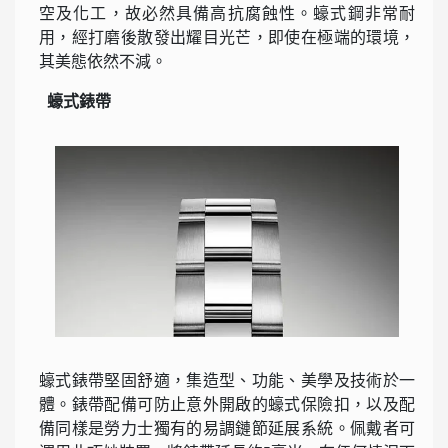
空及化工，故必然具備高抗腐蝕性。蠔式鋼非常耐
用，經打磨後散發出耀目光芒，即使在極端的環境，
其美態依然不減。
蠔式錶帶
蠔式錶帶堅固舒適，集造型、功能、美學及技術於一
體。錶帶配備可防止意外開啟的蠔式保險扣，以及配
備同樣是勞力士獨有的易調鏈節延展系統。佩戴者可