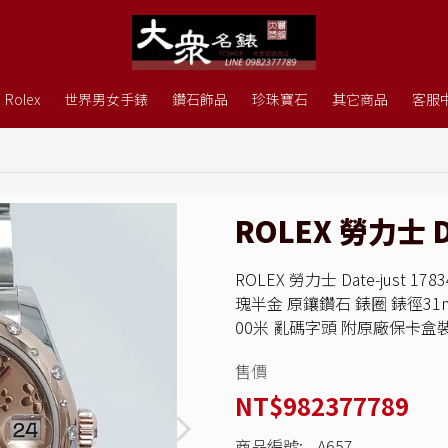
Rolex
世界男女手錶
鑽石飾品
珍珠寶石
其它商品
客服
ROLEX 勞力士 Da
ROLEX 勞力士 Date-just
瑰半金 原鑲鑽石 錶圈 錶徑31
00米 亂碼字頭 附原廠保卡盒
售價
NT$982377789
商品編號:
A657