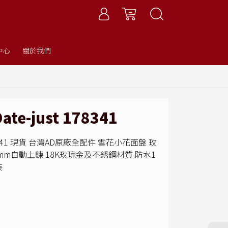
中心
關於我們
te-just 178341
 178341 現貨 台灣AD原廠全配件 雪花小花面盤 玫
mm自動上鍊 18K玫瑰金及不銹鋼材質 防水1
裝